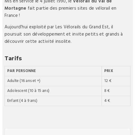
Mis en service le 4 juillet 1990, le
Vélorail du Val de
Mortagne
fait partie des premiers sites de vélorail en
France !
Aujourd’hui exploité par Les Vélorails du Grand Est, il
poursuit son développement et invite petits et grands à
découvrir cette activité insolite.
Tarifs
PAR PERSONNE
PRIX
Adulte (16 ans et +)
12 €
Adolescent (10 à 15 ans)
8 €
Enfant (4 à 9 ans)
4 €