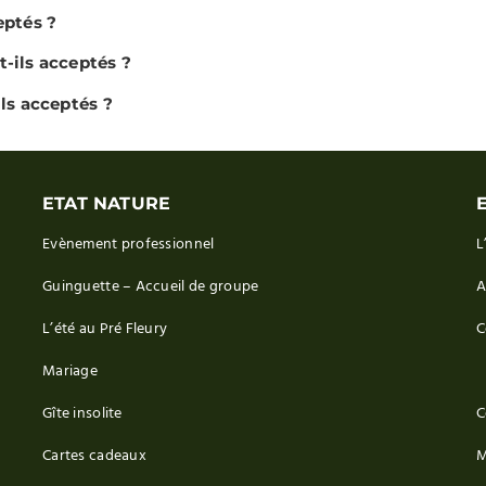
eptés ?
-ils acceptés ?
ls acceptés ?
ETAT NATURE
Evènement professionnel
L
Guinguette – Accueil de groupe
A
L’été au Pré Fleury
C
Mariage
Gîte insolite
C
Cartes cadeaux
M