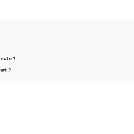
inute ?
art ?
?